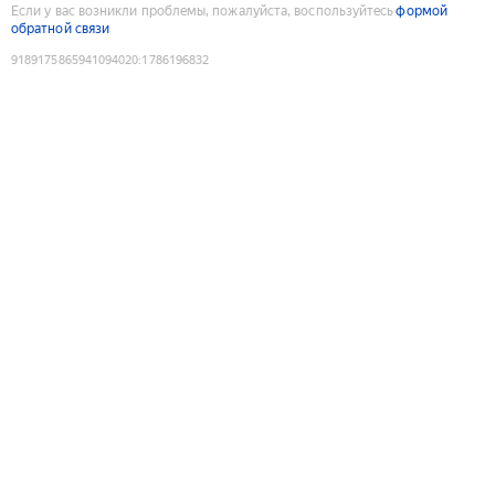
Если у вас возникли проблемы, пожалуйста, воспользуйтесь
формой
обратной связи
9189175865941094020
:
1786196832