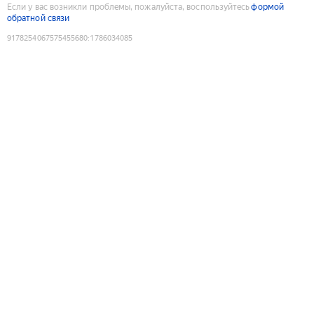
Если у вас возникли проблемы, пожалуйста, воспользуйтесь
формой
обратной связи
9178254067575455680
:
1786034085