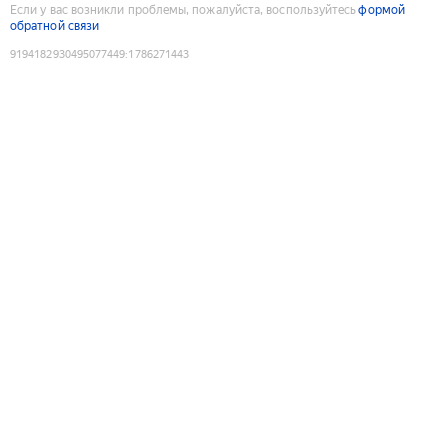
Если у вас возникли проблемы, пожалуйста, воспользуйтесь
формой
обратной связи
9194182930495077449
:
1786271443