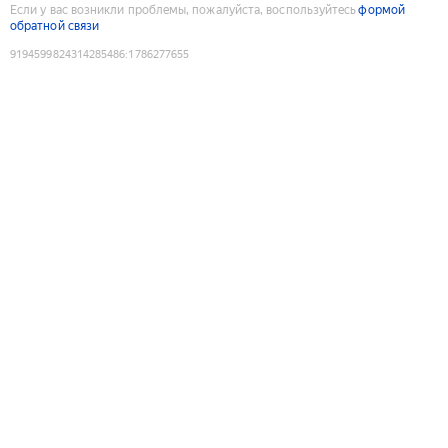
Если у вас возникли проблемы, пожалуйста, воспользуйтесь
формой
обратной связи
9194599824314285486
:
1786277655