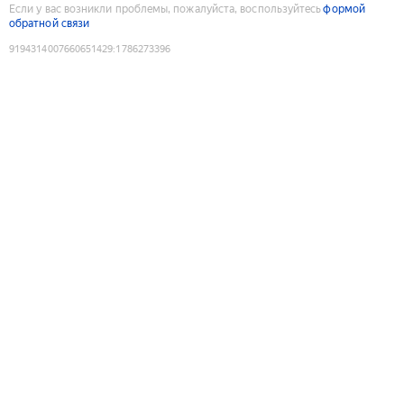
Если у вас возникли проблемы, пожалуйста, воспользуйтесь
формой
обратной связи
9194314007660651429
:
1786273396