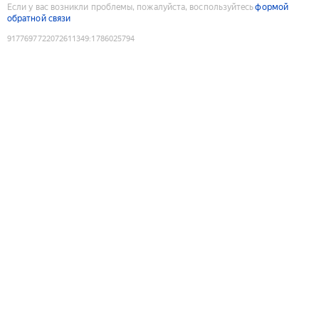
Если у вас возникли проблемы, пожалуйста, воспользуйтесь
формой
обратной связи
9177697722072611349
:
1786025794