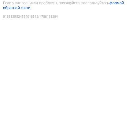
Если у вас возникли проблемы, пожалуйста, воспользуйтесь
формой
обратной связи
9188139824334018512
:
1786181394