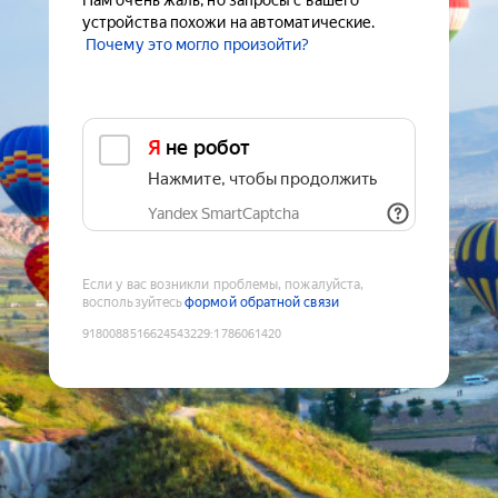
Нам очень жаль, но запросы с вашего
устройства похожи на автоматические.
Почему это могло произойти?
Я не робот
Нажмите, чтобы продолжить
Yandex SmartCaptcha
Если у вас возникли проблемы, пожалуйста,
воспользуйтесь
формой обратной связи
9180088516624543229
:
1786061420