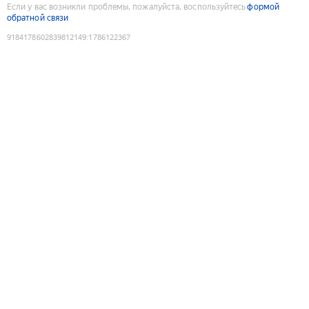
Если у вас возникли проблемы, пожалуйста, воспользуйтесь
формой
обратной связи
9184178602839812149
:
1786122367