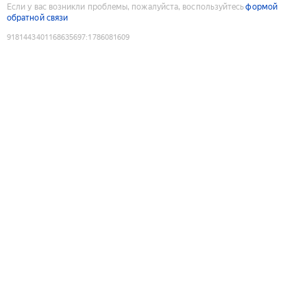
Если у вас возникли проблемы, пожалуйста, воспользуйтесь
формой
обратной связи
9181443401168635697
:
1786081609