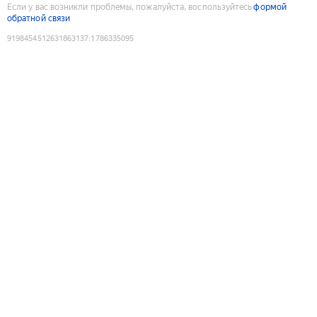
Если у вас возникли проблемы, пожалуйста, воспользуйтесь
формой
обратной связи
9198454512631863137
:
1786335095