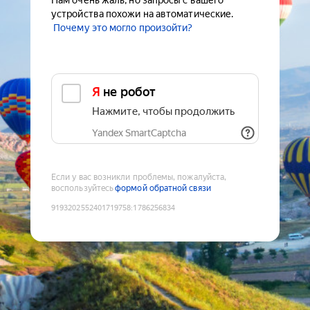
Нам очень жаль, но запросы с вашего
устройства похожи на автоматические.
Почему это могло произойти?
Я не робот
Нажмите, чтобы продолжить
Yandex SmartCaptcha
Если у вас возникли проблемы, пожалуйста,
воспользуйтесь
формой обратной связи
9193202552401719758
:
1786256834