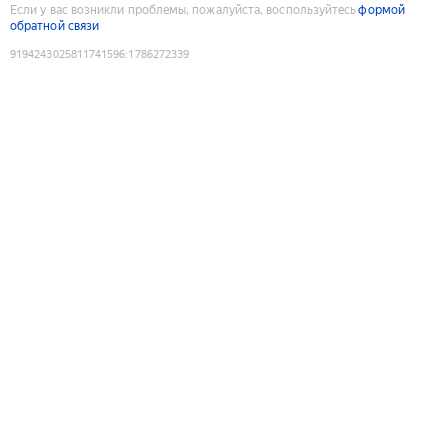
Если у вас возникли проблемы, пожалуйста, воспользуйтесь
формой
обратной связи
9194243025811741596
:
1786272339