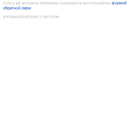
Если у вас возникли проблемы, пожалуйста, воспользуйтесь
формой
обратной связи
9187964656508793497
:
1786178784