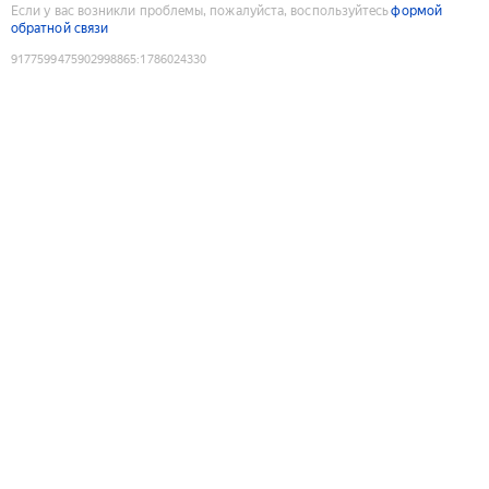
Если у вас возникли проблемы, пожалуйста, воспользуйтесь
формой
обратной связи
9177599475902998865
:
1786024330