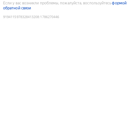
Если у вас возникли проблемы, пожалуйста, воспользуйтесь
формой
обратной связи
9194115978328413208
:
1786270446