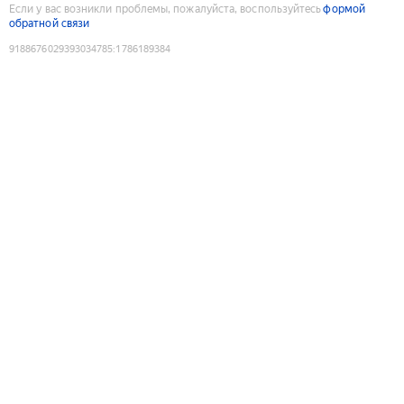
Если у вас возникли проблемы, пожалуйста, воспользуйтесь
формой
обратной связи
9188676029393034785
:
1786189384