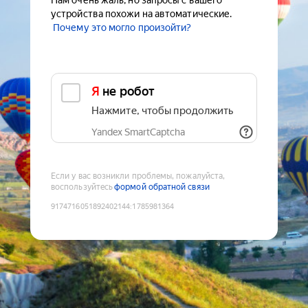
Нам очень жаль, но запросы с вашего
устройства похожи на автоматические.
Почему это могло произойти?
Я не робот
Нажмите, чтобы продолжить
Yandex SmartCaptcha
Если у вас возникли проблемы, пожалуйста,
воспользуйтесь
формой обратной связи
9174716051892402144
:
1785981364