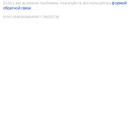
Если у вас возникли проблемы, пожалуйста, воспользуйтесь
формой
обратной связи
9193128863444664940
:
1786255736