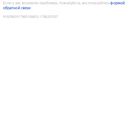
Если у вас возникли проблемы, пожалуйста, воспользуйтесь
формой
обратной связи
9192965817965108653
:
1786253307