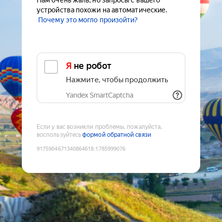
Нам очень жаль, но запросы с вашего
устройства похожи на автоматические.
Почему это могло произойти?
Я не робот
Нажмите, чтобы продолжить
Yandex SmartCaptcha
Если у вас возникли проблемы, пожалуйста,
воспользуйтесь
формой обратной связи
9175904671340864618
:
1785999076