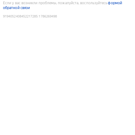
Если у вас возникли проблемы, пожалуйста, воспользуйтесь
формой
обратной связи
9194052408452217285
:
1786269498