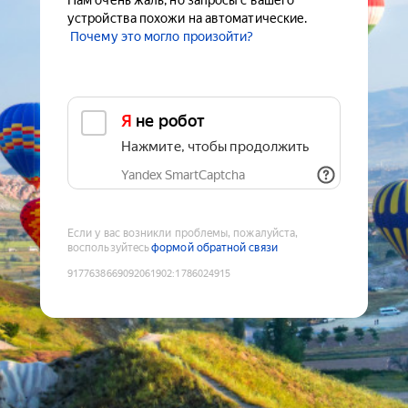
Нам очень жаль, но запросы с вашего
устройства похожи на автоматические.
Почему это могло произойти?
Я не робот
Нажмите, чтобы продолжить
Yandex SmartCaptcha
Если у вас возникли проблемы, пожалуйста,
воспользуйтесь
формой обратной связи
9177638669092061902
:
1786024915