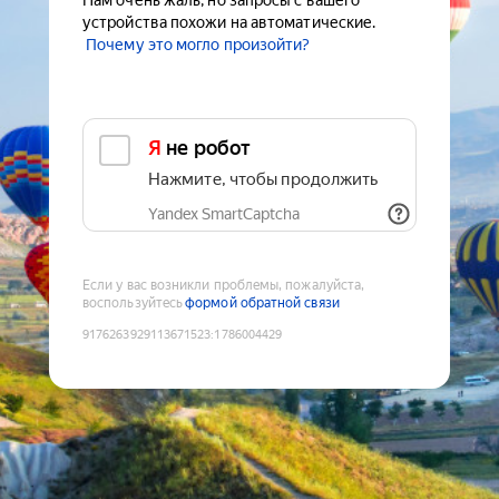
Нам очень жаль, но запросы с вашего
устройства похожи на автоматические.
Почему это могло произойти?
Я не робот
Нажмите, чтобы продолжить
Yandex SmartCaptcha
Если у вас возникли проблемы, пожалуйста,
воспользуйтесь
формой обратной связи
9176263929113671523
:
1786004429