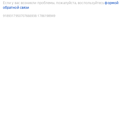
Если у вас возникли проблемы, пожалуйста, воспользуйтесь
формой
обратной связи
9189317950707666938
:
1786198949