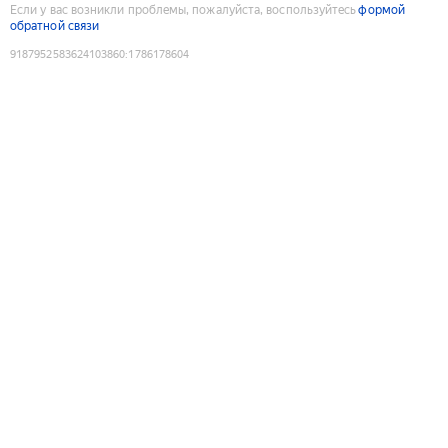
Если у вас возникли проблемы, пожалуйста, воспользуйтесь
формой
обратной связи
9187952583624103860
:
1786178604