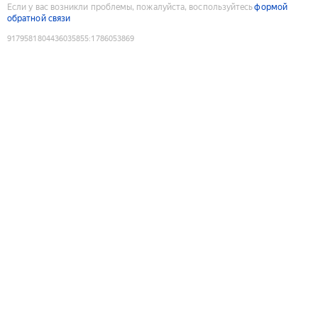
Если у вас возникли проблемы, пожалуйста, воспользуйтесь
формой
обратной связи
9179581804436035855
:
1786053869