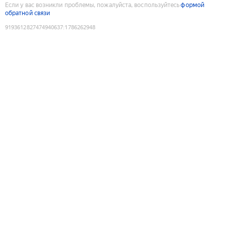
Если у вас возникли проблемы, пожалуйста, воспользуйтесь
формой
обратной связи
9193612827474940637
:
1786262948