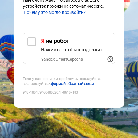
Нам очень жаль, но запросы с вашего
устройства похожи на автоматические.
Почему это могло произойти?
Я не робот
Нажмите, чтобы продолжить
Yandex SmartCaptcha
Если у вас возникли проблемы, пожалуйста,
воспользуйтесь
формой обратной связи
9187186179460486220
:
1786167183