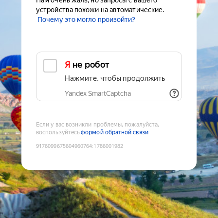
Нам очень жаль, но запросы с вашего
устройства похожи на автоматические.
Почему это могло произойти?
Я не робот
Нажмите, чтобы продолжить
Yandex SmartCaptcha
Если у вас возникли проблемы, пожалуйста,
воспользуйтесь
формой обратной связи
9176099675604960764
:
1786001982