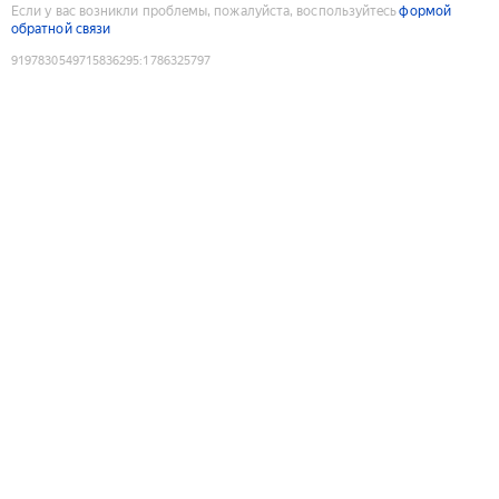
Если у вас возникли проблемы, пожалуйста, воспользуйтесь
формой
обратной связи
9197830549715836295
:
1786325797