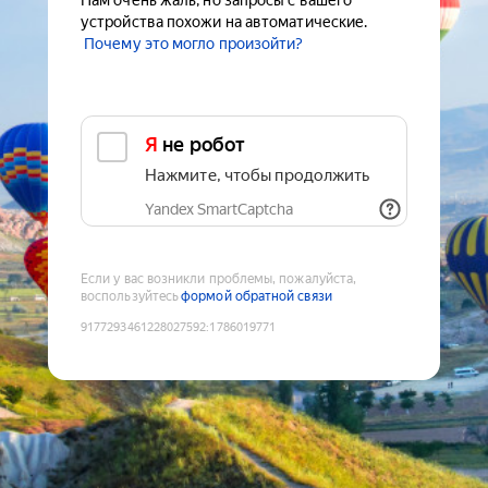
Нам очень жаль, но запросы с вашего
устройства похожи на автоматические.
Почему это могло произойти?
Я не робот
Нажмите, чтобы продолжить
Yandex SmartCaptcha
Если у вас возникли проблемы, пожалуйста,
воспользуйтесь
формой обратной связи
9177293461228027592
:
1786019771