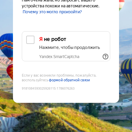
Нам очень жаль, но запросы с вашего
устройства похожи на автоматические.
Почему это могло произойти?
Я не робот
Нажмите, чтобы продолжить
Yandex SmartCaptcha
Если у вас возникли проблемы, пожалуйста,
воспользуйтесь
формой обратной связи
9181084593025926115
:
1786076263