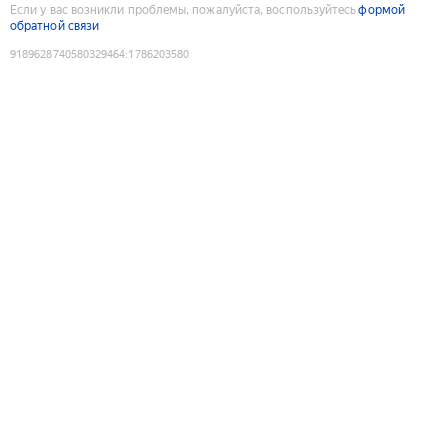
Если у вас возникли проблемы, пожалуйста, воспользуйтесь
формой
обратной связи
9189628740580329464
:
1786203580