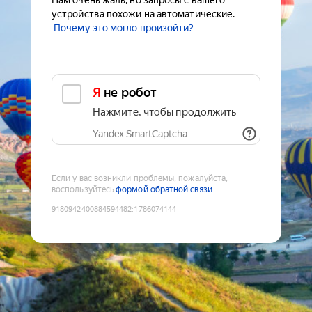
Нам очень жаль, но запросы с вашего
устройства похожи на автоматические.
Почему это могло произойти?
Я не робот
Нажмите, чтобы продолжить
Yandex SmartCaptcha
Если у вас возникли проблемы, пожалуйста,
воспользуйтесь
формой обратной связи
9180942400884594482
:
1786074144