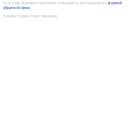
Если у вас возникли проблемы, пожалуйста, воспользуйтесь
формой
обратной связи
9192264711260617584
:
1786242860