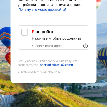
Нам очень жаль, но запросы с вашего
устройства похожи на автоматические.
Почему это могло произойти?
Я не робот
Нажмите, чтобы продолжить
Yandex SmartCaptcha
Если у вас возникли проблемы, пожалуйста,
воспользуйтесь
формой обратной связи
9180963052563747732
:
1786074452