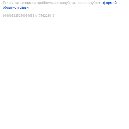
Если у вас возникли проблемы, пожалуйста, воспользуйтесь
формой
обратной связи
9190933252540646381
:
1786223019