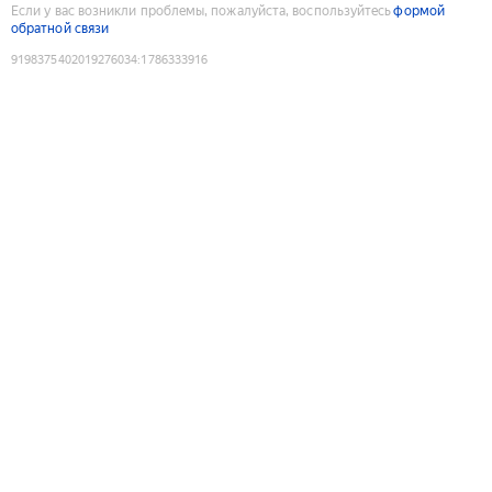
Если у вас возникли проблемы, пожалуйста, воспользуйтесь
формой
обратной связи
9198375402019276034
:
1786333916