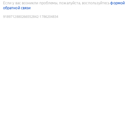
Если у вас возникли проблемы, пожалуйста, воспользуйтесь
формой
обратной связи
9189712880266552842
:
1786204834