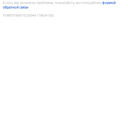
Если у вас возникли проблемы, пожалуйста, воспользуйтесь
формой
обратной связи
9198875068515235949
:
1786341362