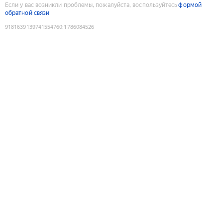
Если у вас возникли проблемы, пожалуйста, воспользуйтесь
формой
обратной связи
9181639139741554760
:
1786084526