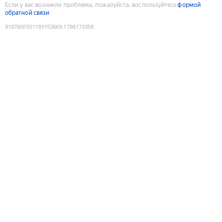
Если у вас возникли проблемы, пожалуйста, воспользуйтесь
формой
обратной связи
9187600551193152669
:
1786173358