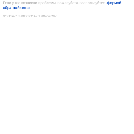
Если у вас возникли проблемы, пожалуйста, воспользуйтесь
формой
обратной связи
9191147185803023147
:
1786226207