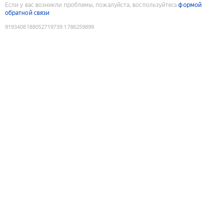
Если у вас возникли проблемы, пожалуйста, воспользуйтесь
формой
обратной связи
9193408188052719739
:
1786259899