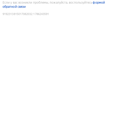
Если у вас возникли проблемы, пожалуйста, воспользуйтесь
формой
обратной связи
9192313815017082032
:
1786243591