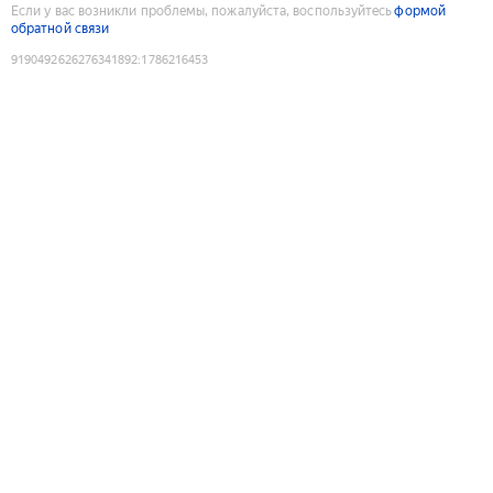
Если у вас возникли проблемы, пожалуйста, воспользуйтесь
формой
обратной связи
9190492626276341892
:
1786216453