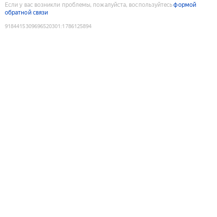
Если у вас возникли проблемы, пожалуйста, воспользуйтесь
формой
обратной связи
9184415309696520301
:
1786125894