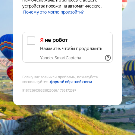
Нам очень жаль, но запросы с вашего
устройства похожи на автоматические.
Почему это могло произойти?
Я не робот
Нажмите, чтобы продолжить
Yandex SmartCaptcha
Если у вас возникли проблемы, пожалуйста,
воспользуйтесь
формой обратной связи
9187536036555828066
:
1786172397