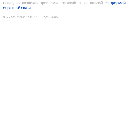
Если у вас возникли проблемы, пожалуйста, воспользуйтесь
формой
обратной связи
9177530794344610771
:
1786023307